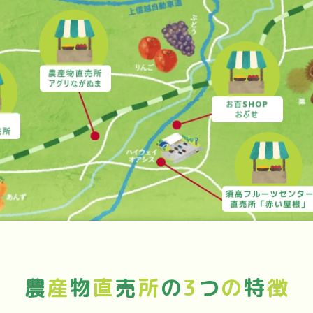
農
産
物
直
売
所
の
3
つ
の
特
徴