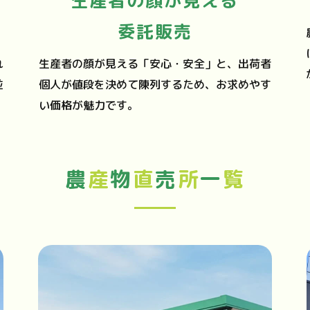
生産者の顔が見える
委託販売
れ
生産者の顔が見える「安心・安全」と、出荷者
並
個人が値段を決めて陳列するため、お求めやす
い価格が魅力です。
農
産
物
直
売
所
一
覧