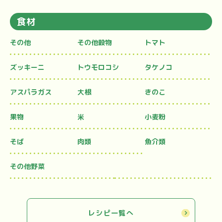
食材
その他
その他穀物
トマト
ズッキーニ
トウモロコシ
タケノコ
アスパラガス
大根
きのこ
果物
米
小麦粉
そば
肉類
魚介類
その他野菜
レシピ一覧へ